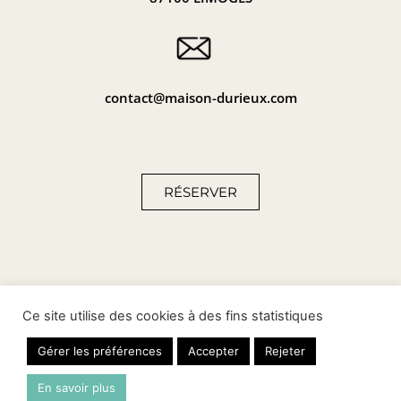
contact@maison-durieux.com
RÉSERVER
Tous droits réservés, Maison Durieux © 2022 –
Mentions
Ce site utilise des cookies à des fins statistiques
légales
–
Politique de
confidentialité
–
Politique de
cookies
–
Plan du site
–
Conditions générales de vente
Gérer les préférences
Accepter
Rejeter
En savoir plus
Conception :
Shebam
!
– Hébergement :
Camdsi
–
Crédit