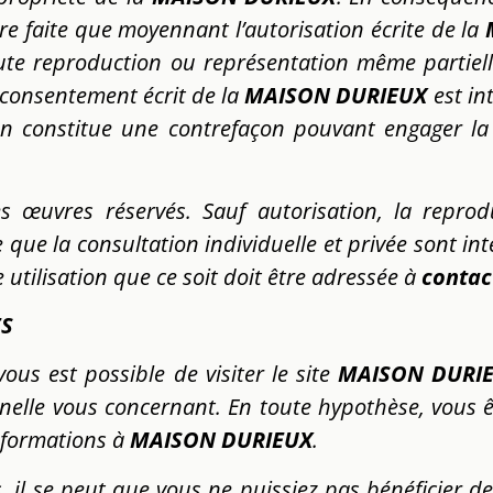
re faite que moyennant l’autorisation écrite de la
 Toute reproduction ou représentation même partie
e consentement écrit de la
MAISON DURIEUX
est int
on constitue une contrefaçon pouvant engager la r
es œuvres réservés. Sauf autorisation, la reprod
e que la consultation individuelle et privée sont i
utilisation que ce soit doit être adressée
à
contac
ES
ous est possible de visiter le site
MAISON DURI
nelle vous concernant. En toute hypothèse, vous 
nformations à
MAISON DURIEUX
.
 il se peut que vous ne puissiez pas bénéficier de