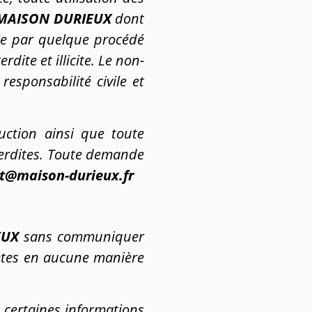
MAISON DURIEUX
dont
lle par quelque procédé
erdite et illicite. Le non-
esponsabilité civile et
uction ainsi que toute
nterdites. Toute demande
t@maison-durieux.fr
EUX
sans communiquer
êtes en aucune manière
 certaines informations