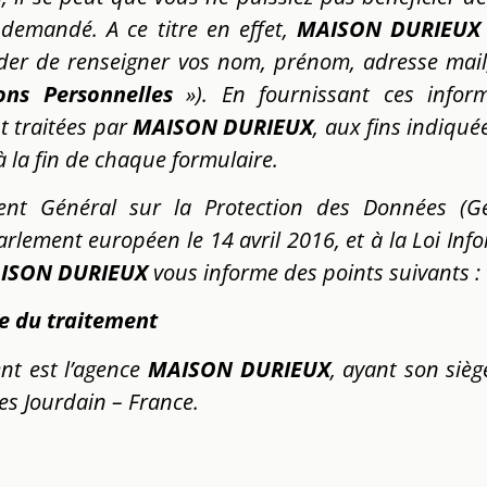
demandé. A ce titre en effet,
MAISON DURIEU
der de renseigner vos nom, prénom, adresse mai
ons Personnelles
»). En fournissant ces inform
t traitées par
MAISON DURIEUX
, aux fins indiqué
à la fin de chaque formulaire.
t Général sur la Protection des Données (Ge
arlement européen le 14 avril 2016, et à la Loi Inf
ISON DURIEUX
vous informe des points suivants :
le du traitement
nt est l’agence
MAISON DURIEUX
, ayant son sièg
s Jourdain – France.