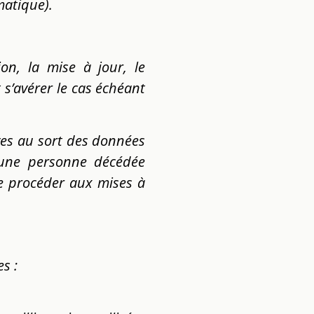
matique).
ion, la mise à jour, le
s’avérer le cas échéant
ives au sort des données
d’une personne décédée
de procéder aux mises à
s :