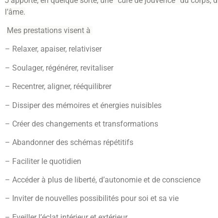
J’apporte, en quelque sorte, une “cure de jouvence” du corps, du
l’âme.
Mes prestations visent à
– Relaxer, apaiser, relativiser
– Soulager, régénérer, revitaliser
– Recentrer, aligner, rééquilibrer
– Dissiper des mémoires et énergies nuisibles
– Créer des changements et transformations
– Abandonner des schémas répétitifs
– Faciliter le quotidien
– Accéder à plus de liberté, d’autonomie et de conscience
– Inviter de nouvelles possibilités pour soi et sa vie
– Eveiller l’éclat intérieur et extérieur