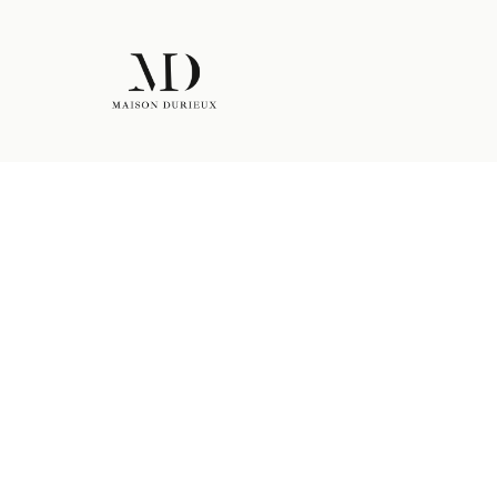
Portrait :
Manon Beaucage Gonzales En