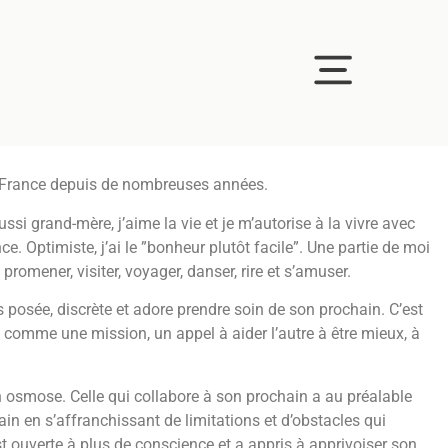
n France depuis de nombreuses années.
ssi grand-mère, j’aime la vie et je m’autorise à la vivre avec
. Optimiste, j’ai le ”bonheur plutôt facile”. Une partie de moi
 promener, visiter, voyager, danser, rire et s’amuser.
s posée, discrète et adore prendre soin de son prochain. C’est
, comme une mission, un appel à aider l’autre à être mieux, à
n osmose. Celle qui collabore à son prochain a au préalable
rain en s’affranchissant de limitations et d’obstacles qui
’est ouverte à plus de conscience et a appris à apprivoiser son