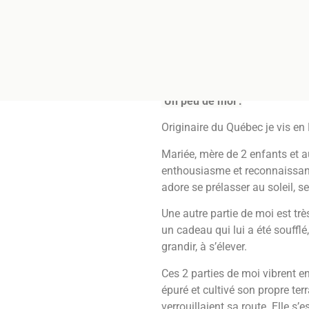
ergéticienne Holistique
Un peu de moi :
Originaire du Québec je vis e
Mariée, mère de 2 enfants et au
enthousiasme et reconnaissance
adore se prélasser au soleil, se
Une autre partie de moi est trè
un cadeau qui lui a été soufflé
grandir, à s’élever.
Ces 2 parties de moi vibrent e
épuré et cultivé son propre ter
verrouillaient sa route. Elle s