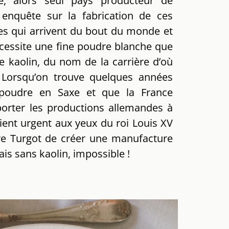
, alors seul pays producteur de
 enquête sur la fabrication de ces
es qui arrivent du bout du monde et
écessite une fine poudre blanche que
le kaolin, du nom de la carrière d’où
e. Lorsqu’on trouve quelques années
 poudre en Saxe et que la France
rter les productions allemandes à
evient urgent aux yeux du roi Louis XV
re Turgot de créer une manufacture
ais sans kaolin, impossible !