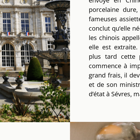
envoyé en Chine
porcelaine dure,
fameuses assiett
conclut qu’elle n
les chinois appel
elle est extrait
plus tard cette
commence à impo
grand frais, il d
et de son minist
d’état à Sévres, m