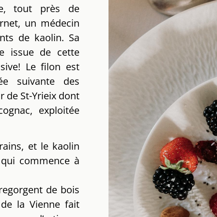
che, tout près de
arnet, un médecin
ents de kaolin. Sa
e issue de cette
sive! Le filon est
ée suivante des
r de St-Yrieix dont
ognac, exploitée
ains, et le kaolin
s, qui commence à
regorgent de bois
de la Vienne fait