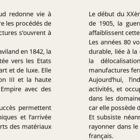
aud redonne vie à
Le début du XXèm
ore les procédés de
de 1905, la guer
ctures s’ouvrent à
affaiblissent cette
Les années 80 voi
aviland en 1842, la
durable, liée à l
ée vers les Etats
la délocalisat
rt et de luxe. Elle
manufactures fer
n III et la haute
Aujourd’hui, l’i
 Empire avec des
activités, et oc
dans les domaine
succès permettent
car elle possède 
iques et l’arrivée
Et subsiste néan
orts des matériaux
rayonner dans le 
français.