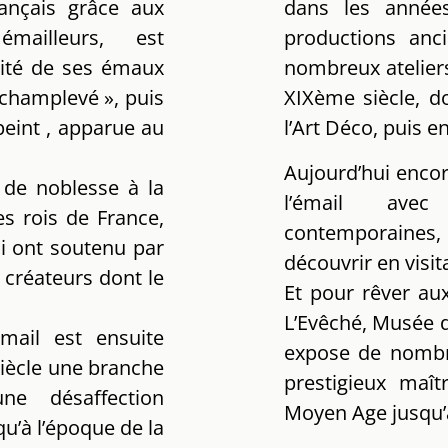
rançais grâce aux
dans les année
mailleurs, est
productions anc
ité de ses émaux
nombreux atelier
 champlevé », puis
XIXème siècle, d
peint , apparue au
l’Art Déco, puis e
Aujourd’hui encor
 de noblesse à la
l’émail avec
es rois de France,
contemporaines, 
ui ont soutenu par
découvrir en visita
créateurs dont le
Et pour rêver au
L’Evêché, Musée d
émail est ensuite
expose de nombre
iècle une branche
prestigieux maît
ne désaffection
Moyen Age jusqu’à
u’à l’époque de la